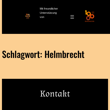
Mit freundlicher
Unterstützung
von
Zum
Inhalt
springen
Schlagwort:
Helmbrecht
Kontakt