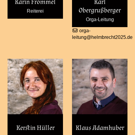
Karin Frömmel
Karl
Obergrußberger
Reiterei
Orga-Leitung
orga-
leitung@helmbrecht2025.de
Kerstin Hüller
Klaus Adamhuber