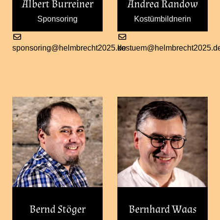
Albert Burreiner
Andrea Randow
Sponsoring
Kostümbildnerin
sponsoring@helmbrecht2025.de
kostuem@helmbrecht2025.d
Bernd Stöger
Bernhard Waas