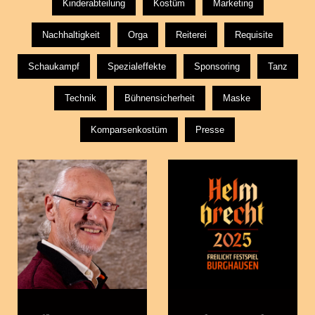
Kinderabteilung
Kostüm
Marketing
Nachhaltigkeit
Orga
Reiterei
Requisite
Schaukampf
Spezialeffekte
Sponsoring
Tanz
Technik
Bühnensicherheit
Maske
Komparsenkostüm
Presse