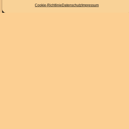
Cookie-Richtlinie
Datenschutz
Impressum
Impressum
Datenschutz
BARRIEREFREIHEITSERKLÄRUNG
Folge uns
Instagram
Facebook
YouTube
Service
Kontakt
Downloads
Presse