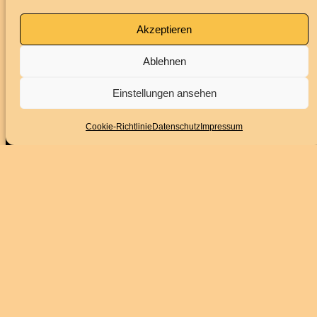
Akzeptieren
Ablehnen
Einstellungen ansehen
Impressum
Datenschutz
BARRIEREFREIHEITSERKLÄRUNG
Cookie-Richtlinie
Datenschutz
Impressum
Folge uns
Instagram
Facebook
YouTube
Service