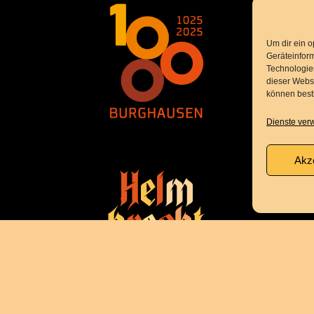
Um dir ein o
Geräteinfor
Technologien
dieser Websi
können best
Dienste ver
Akz