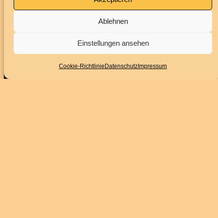
Ablehnen
Impressum
Datenschutz
Einstellungen ansehen
BARRIEREFREIHEITSERKLÄRUNG
Cookie-Richtlinie
Datenschutz
Impressum
Folge uns
Instagram
Facebook
YouTube
Service
Kontakt
Downloads