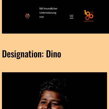
Mit freundlicher
Unterstützung
von
Zum
Inhalt
springen
Designation:
Dino