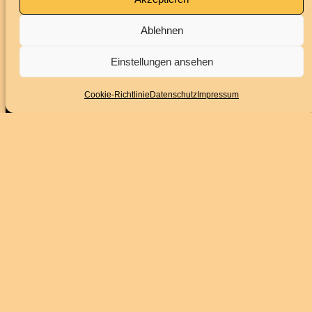
Ablehnen
Impressum
Datenschutz
Einstellungen ansehen
BARRIEREFREIHEITSERKLÄRUNG
Cookie-Richtlinie
Datenschutz
Impressum
Folge uns
Instagram
Facebook
YouTube
Service
Kontakt
Downloads