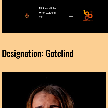
Mit freundlicher
Unterstützung
von
Zum
Inhalt
springen
Designation:
Gotelind