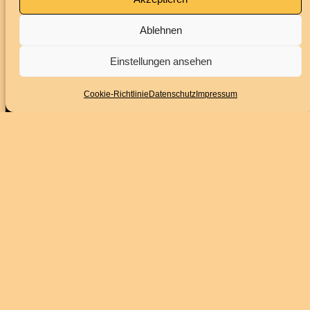
Ablehnen
Impressum
Datenschutz
Einstellungen ansehen
BARRIEREFREIHEITSERKLÄRUNG
Cookie-Richtlinie
Datenschutz
Impressum
Folge uns
Instagram
Facebook
YouTube
Service
Kontakt
Downloads