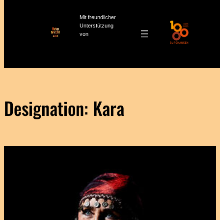
Mit freundlicher
Unterstützung
von
Zum
Inhalt
springen
Designation:
Kara