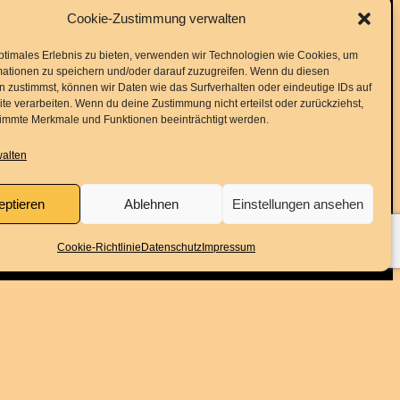
Folge uns
Cookie-Zustimmung verwalten
ptimales Erlebnis zu bieten, verwenden wir Technologien wie Cookies, um
mationen zu speichern und/oder darauf zuzugreifen. Wenn du diesen
Instagram
Facebook
YouTube
 zustimmst, können wir Daten wie das Surfverhalten oder eindeutige IDs auf
te verarbeiten. Wenn du deine Zustimmung nicht erteilst oder zurückziehst,
immte Merkmale und Funktionen beeinträchtigt werden.
Service
walten
eptieren
Ablehnen
Einstellungen ansehen
Kontakt
Downloads
Cookie-Richtlinie
Datenschutz
Impressum
Presse