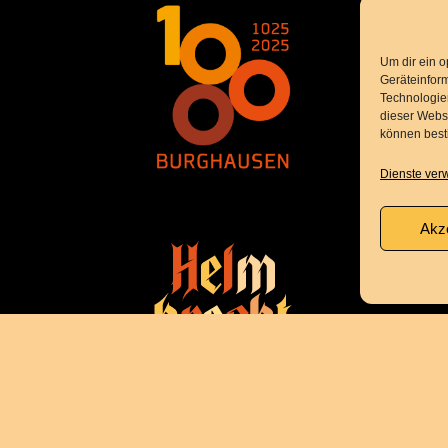
Um dir ein o
Geräteinfor
Technologien
dieser Websi
können best
Dienste ver
Akz