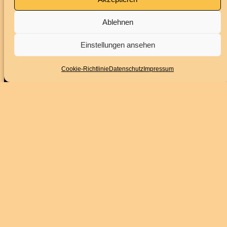
Ablehnen
Impressum
Datenschutz
Einstellungen ansehen
BARRIEREFREIHEITSERKLÄRUNG
Cookie-Richtlinie
Datenschutz
Impressum
Folge uns
Instagram
Facebook
YouTube
Service
Kontakt
Downloads