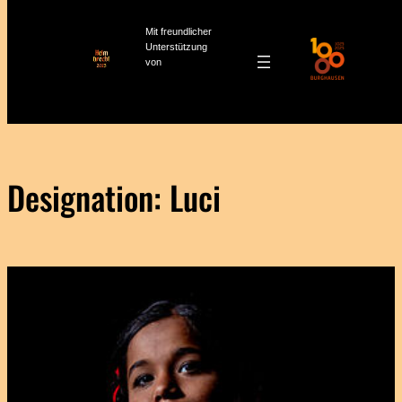
Mit freundlicher
Unterstützung
von
Zum
Inhalt
springen
Designation:
Luci