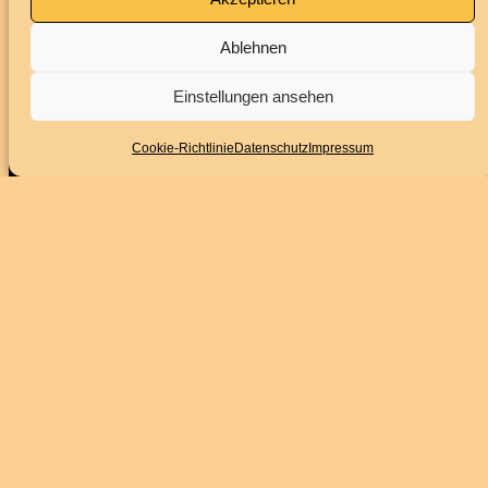
Ablehnen
Impressum
Datenschutz
Einstellungen ansehen
BARRIEREFREIHEITSERKLÄRUNG
Cookie-Richtlinie
Datenschutz
Impressum
Folge uns
Instagram
Facebook
YouTube
Service
Kontakt
Downloads