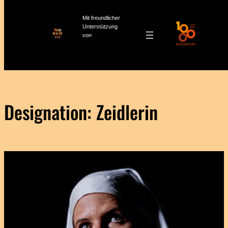
Mit freundlicher
Unterstützung
von
Zum
Inhalt
springen
Designation:
Zeidlerin