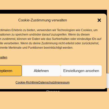
Cookie-Zustimmung verwalten
Folge uns
ptimales Erlebnis zu bieten, verwenden wir Technologien wie Cookies, um
mationen zu speichern und/oder darauf zuzugreifen. Wenn du diesen
 zustimmst, können wir Daten wie das Surfverhalten oder eindeutige IDs auf
Instagram
Facebook
YouTube
te verarbeiten. Wenn du deine Zustimmung nicht erteilst oder zurückziehst,
immte Merkmale und Funktionen beeinträchtigt werden.
Service
walten
eptieren
Ablehnen
Einstellungen ansehen
Kontakt
Cookie-Richtlinie
Datenschutz
Impressum
Downloads
Presse