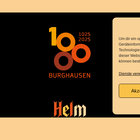
Um dir ein o
Geräteinfor
Technologien
dieser Websi
können best
Dienste ver
Akz